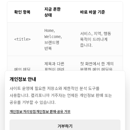
지금 흔한
확인 항목
바로 바꿀 기준
상태
,
Home
서비스, 지역, 행동
,
Welcome
목적이 드러나게
<title>
브랜드명
씁니다.
반복
제목과 다른
첫 화면에서 한 개의
메인 헤딩
표현이 여러
분명한 메인 헤딩을
개 섞임
둡니다.
개인정보 안내
사이트 운영에 필요한 저장소와 제한적인 분석 도구를
인사말이나
서비스 대상, 지역,
사용합니다. 캘리포니아 거주자는 언제든 개인정보 판매 또는
첫 문단
추상적
예약/문의 목적을
소개로 시작
먼저 밝힙니다.
공유를 거부할 수 있습니다.
개인정보 처리방침
개인정보 판매·공유 거부
예쁘지만
본문 첫 문단과
메타 설명
본문과 다른
방향을 맞춰 보조
거부하기
문장
요약으로 씁니다.