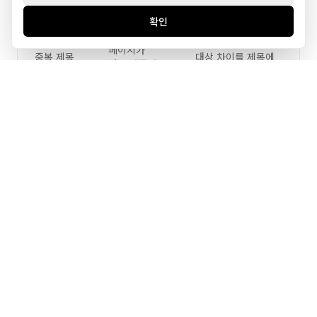
확인
여러
지점명, 서비스명,
페이지가
중복 제목
대상 차이를 제목에
같은 템플릿
반영합니다.
제목 사용
한글
제목, 헤딩, 본문
언어
본문인데
주언어를
정합성
영어 제목
일치시킵니다.
또는 반대
최고, 1등
실제 서비스 범위와
같은
예약 행동을
과장 표현
홍보문구
중심으로
위주
정리합니다.
이 리스트에서 가장 먼저 손볼 곳은 검색 유입이 실제로