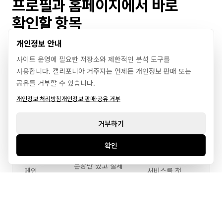
프로필과 홈페이지에서 바로
확인할 항목
개인정보 안내
사이트 운영에 필요한 저장소와 제한적인 분석 도구를
확인
사용합니다. 캘리포니아 거주자는 언제든 개인정보 판매 또는
지금 흔한 문제
바로 손볼 방향
항목
공유를 거부할 수 있습니다.
개인정보 처리방침
개인정보 판매·공유 거부
프로필
좋은 말은 많지만
누구에게 어떤
소개문
업종과 핵심
서비스를 주는지
거부하기
첫줄
서비스가 흐림
먼저 씁니다
확인
프로필 소개문과
브랜드 이미지
홈페이지
같은 핵심
문장만 있고 실제
메인
서비스를 첫
서비스가 늦게
문장
화면에서 바로
나옴
보여줍니다
프로필에는
도시명이나