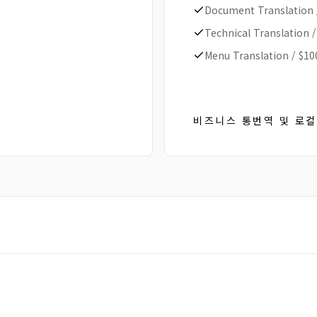
Document Translation
Technical Translation
Menu Translation
/
$10
비즈니스 통번역 및 로