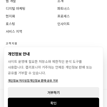
웹 개발
소개
디지털 마케팅
파트너스
현지화
프로세스
호스팅
인사이트
서비스 지역
고객지원
자주 묻는 질문
개인정보 안내
문의하기
사이트 운영에 필요한 저장소와 제한적인 분석 도구를
사용합니다. 캘리포니아 거주자는 언제든 개인정보 판매 또는
웹사이트 제작 문의
공유를 거부할 수 있습니다.
로그인
개인정보 처리방침
개인정보 판매·공유 거부
거부하기
©
2026
GAWOORI.
모든 권리 보유.
개인정보 처리방침
개인정보 판매·공유 거부
이용약관
환불 정책
확인