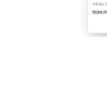
거주자는 
개인정보 처
서비스
에이전
브랜드 & 디자인
포트폴
웹 개발
소개
디지털 마케팅
파트너
현지화
프로세
호스팅
인사이
서비스 지역