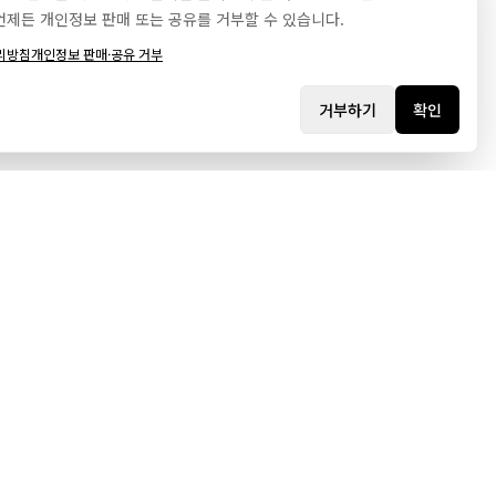
언제든 개인정보 판매 또는 공유를 거부할 수 있습니다.
리방침
개인정보 판매·공유 거부
거부하기
확인
시
고객지원
리오
자주 묻는 질문
문의하기
스
웹사이트 제작 문의
스
로그인
트