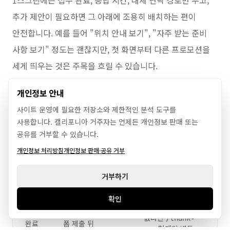
1스크린에는 접수 완료, 응답 시간, 대체 연락 경로만 두고,
추가 제안이 필요하면 그 아래에 조용히 배치하는 편이
안전합니다. 예를 들어 "위치 안내 보기", "자주 받는 준비
사항 보기" 정도는 괜찮지만, 첫 화면부터 다른 프로모션을
세게 띄우는 것은 주목을 흐릴 수 있습니다.
개인정보 안내
사이트 운영에 필요한 저장소와 제한적인 분석 도구를
사용합니다. 캘리포니아 거주자는 언제든 개인정보 판매 또는
측정 전에 바로 확인할 항목
공유를 거부할 수 있습니다.
개인정보 처리방침
개인정보 판매·공유 거부
거부하기
확인
지금 점검할 기준
바로 할 수정
항목
확인
없다면
/thank-
완료
폼 제출 뒤
형태의 별도
you